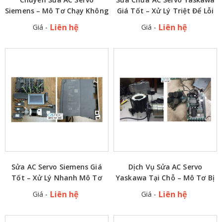
Siemens – Mô Tơ Chạy Không
Giá Tốt – Xử Lý Triệt Để Lỗi
Ổn Định, Giật Rung, Báo Lỗi
Mô Tơ Giật Rung, Báo Lỗi
Liên hệ
Liên hệ
Giá -
Giá -
Liên Tục
Sửa AC Servo Siemens Giá
Dịch Vụ Sửa AC Servo
Tốt – Xử Lý Nhanh Mô Tơ
Yaskawa Tại Chỗ – Mô Tơ Bị
Rung Lắc, Báo Lỗi | 15 Năm
Rung Lắc, Giật, Báo Lỗi | Báo
Liên hệ
Liên hệ
Giá -
Giá -
Kinh Nghiệm Chuyên Sửa AC
Giá Ngay
Se