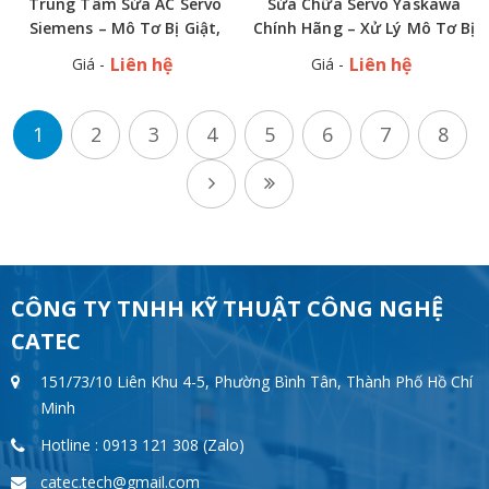
Trung Tâm Sửa AC Servo
Sửa Chữa Servo Yaskawa
Siemens – Mô Tơ Bị Giật,
Chính Hãng – Xử Lý Mô Tơ Bị
Rung Lắc, Báo Lỗi? Gọi Ngay
Giật, Báo Lỗi Nhanh, Giá Tốt
Liên hệ
Liên hệ
Giá -
Giá -
Kỹ Sư Giỏi
1
2
3
4
5
6
7
8
CÔNG TY TNHH KỸ THUẬT CÔNG NGHỆ
CATEC
151/73/10 Liên Khu 4-5, Phường Bình Tân, Thành Phố Hồ Chí
Minh
Hotline : 0913 121 308 (Zalo)
catec.tech@gmail.com