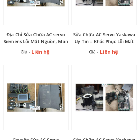
Địa Chỉ Sửa Chữa AC servo
Sửa Chữa AC Servo Yaskawa
Siemens Lỗi Mất Nguồn, Màn
Uy Tín – Khắc Phục Lỗi Mất
hình Không hiển thị Bảo
Nguồn, Màn Hình Không Hiển
Liên hệ
Liên hệ
Giá -
Giá -
hành, Lắp Đặt Tại Nhà Máy
Thị
Chuyên Sửa AC Servo
Sửa Chữa AC Servo Yaskawa