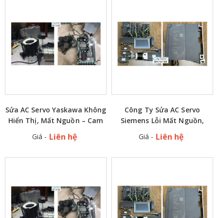
Sửa AC Servo Yaskawa Không
Công Ty Sửa AC Servo
Hiển Thị, Mất Nguồn – Cam
Siemens Lỗi Mất Nguồn,
Kết Uy Tín, Hiệu Quả
Không Lên Màn Hình Tận Nơi
Liên hệ
Liên hệ
Giá -
Giá -