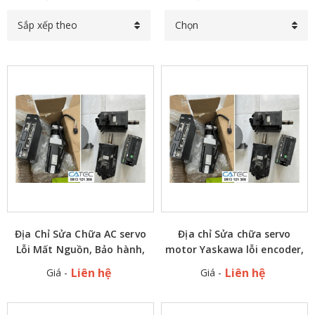
Sắp xếp theo
Chọn
Địa Chỉ Sửa Chữa AC servo
Địa chỉ Sửa chữa servo
Lỗi Mất Nguồn, Bảo hành,
motor Yaskawa lỗi encoder,
Lắp Đặt Tại Nhà Máy
lỗi kẹt tải bể bạc đạn bể
Liên hệ
Liên hệ
Giá -
Giá -
thắng