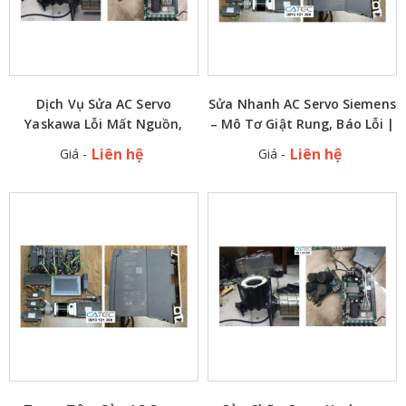
Dịch Vụ Sửa AC Servo
Sửa Nhanh AC Servo Siemens
Yaskawa Lỗi Mất Nguồn,
– Mô Tơ Giật Rung, Báo Lỗi |
Không Hiển Thị – Uy Tín 15
Nhận Gấp – Bảo Hành Tất Cả
Liên hệ
Liên hệ
Giá -
Giá -
Năm Kinh Nghiệm
Các Hãng